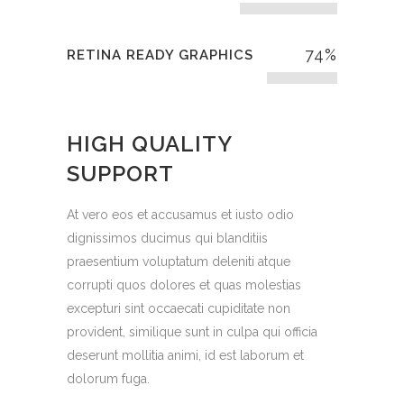
74
%
RETINA READY GRAPHICS
HIGH QUALITY
SUPPORT
At vero eos et accusamus et iusto odio
dignissimos ducimus qui blanditiis
praesentium voluptatum deleniti atque
corrupti quos dolores et quas molestias
excepturi sint occaecati cupiditate non
provident, similique sunt in culpa qui officia
deserunt mollitia animi, id est laborum et
dolorum fuga.