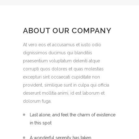
ABOUT OUR COMPANY
At vero eos et accusamus et iusto odio
dignissimos ducimus qui blanditiis
praesentium voluptatum deleniti atque
corrupti quos dolores et quas molestias
excepturi sint occaecati cupiditate non
provident, similique sunt in culpa qui officia
deserunt mollitia animi, id est laborum et
dolorum fuga.
Last alone, and feel the charm of existence
in this spot
A wonderful serenity has taken