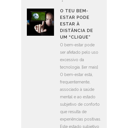
O TEU BEM-
ESTAR PODE
ESTAR À
DISTÂNCIA DE
UM “CLIQUE”
O bem-estar pode
ser afetado pelo uso
excessivo da
tecnologia. [ler mais]
O bem-estar está,
frequentemente,
associado à saúde
mental e ao estado
subjetivo de conforto
que resulta de
experiências positivas.
Este estado subjetivo