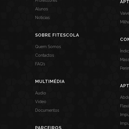
Professores
APT
Alunos
Vai
Noticias
Milh
SOBRE FITESCOLA
CO
Quem Somos
Índi
Contactos
Mass
FAQ’s
Perí
MULTIMÉDIA
AP
Audio
Abdo
Video
Flex
Documentos
Impu
Impu
PARCEIROS