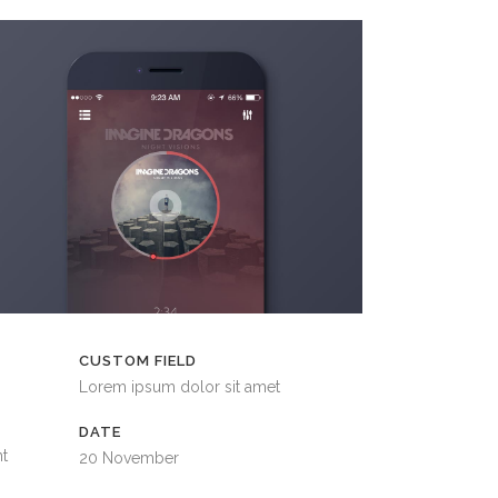
CUSTOM FIELD
Lorem ipsum dolor sit amet
DATE
nt
20 November