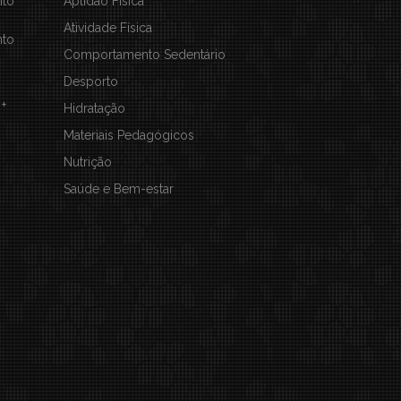
nto
Aptidão Física
Atividade Física
nto
Comportamento Sedentário
Desporto
 +
Hidratação
Materiais Pedagógicos
Nutrição
Saúde e Bem-estar