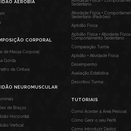
Atividade Física + Comportame
IDÃO AERÓBIA
Sedentário
Atividade Física + Comportame
vém
Sedentário (Padrões)
a
Aptidão Física
Aptidão Física + Atividade Física
Comportamento Sedentário
MPOSIÇÃO CORPORAL
Comparação Turma
ce de Massa Corporal
Aptidão + Atividade Física
a Gorda
Desempenho
metro da Cintura
Avaliação Estatística
Descritivo Turma
TIDÃO NEUROMUSCULAR
minais
TUTORIAIS
ões de Braços
Como Aceder à Área Pessoal
lsão Horizontal
Como Gerir o seu Perfil
lsão Vertical
Como Introduzir Dados